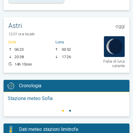
Astri
oggi
12:01 ora locale
Sole
Luna
06:23
00:52
20:38
17:26
Falce di luna
14h 15min
calante
Cronologia
Stazione meteo Sofia
Dati meteo stazioni limitrofe