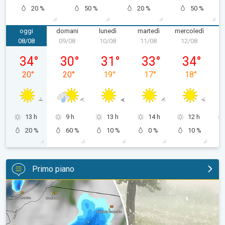
20 %
50 %
20 %
50 %
oggi
domani
lunedì
martedì
mercoledì
g
08/08
09/08
10/08
11/08
12/08
1
sabato 08/08
domenica 09/08
lunedì 10/08
martedì 11/08
mercoledì 1
34
°
30
°
31
°
33
°
34
°
20
°
20
°
19
°
17
°
18
°
13 h
9 h
13 h
14 h
12 h
20 %
60 %
10 %
0 %
10 %
Primo piano
Grandine di grandi dimensioni in Polonia. Cronaca estera. . .