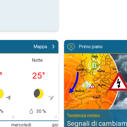
Mappa
Primo piano
Segnali di cambiamento dopo Fe
Notte
Mattino
Pomerig
°
25
°
29
°
32
 %
30 %
60
60 %
Tendenza meteo
Segnali di cambia
mercoledì
giovedì
venerdì