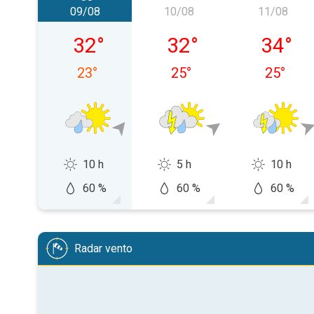
09/08
10/08
11/08
domenica 09/08
lunedì 10/08
martedì
32
°
32
°
34
°
23
°
25
°
25
°
10 h
5 h
10 h
60 %
60 %
60 %
Radar vento