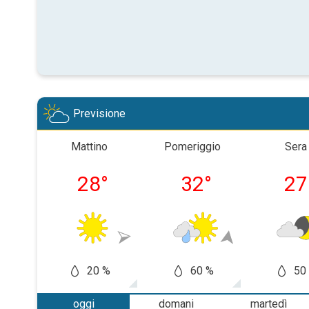
Previsione
Mattino
Pomeriggio
Sera
28
°
32
°
27
20 %
60 %
50
oggi
domani
martedì