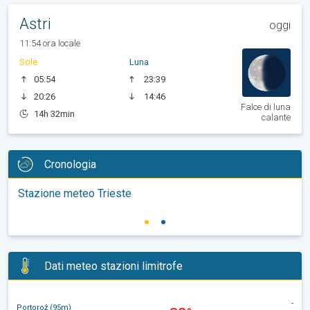
Astri
oggi
11:54 ora locale
Sole
Luna
05:54
23:39
20:26
14:46
Falce di luna
14h 32min
calante
Cronologia
Stazione meteo Trieste
Dati meteo stazioni limitrofe
-
Portorož (95m)