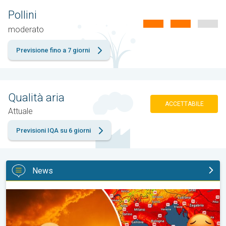
Pollini
moderato
Previsione fino a 7 giorni
Qualità aria
ACCETTABILE
Attuale
Previsioni IQA su 6 giorni
News
Meteo Ferragosto 2026, il caldo resterà sul podio. Tendenza me