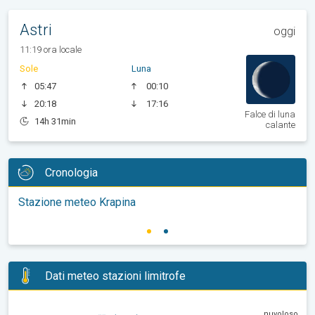
Astri
oggi
11:19 ora locale
Sole
Luna
05:47
00:10
20:18
17:16
Falce di luna
14h 31min
calante
Cronologia
Stazione meteo Krapina
Dati meteo stazioni limitrofe
nuvoloso