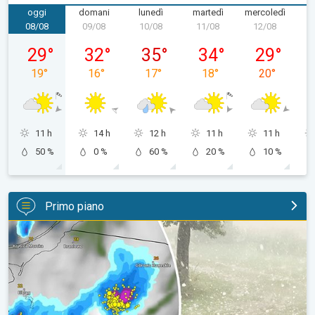
oggi
domani
lunedì
martedì
mercoledì
g
08/08
09/08
10/08
11/08
12/08
1
sabato 08/08
domenica 09/08
lunedì 10/08
martedì 11/08
mercoledì 1
29
°
32
°
35
°
34
°
29
°
19
°
16
°
17
°
18
°
20
°
11 h
14 h
12 h
11 h
11 h
50 %
0 %
60 %
20 %
10 %
Primo piano
Grandine di grandi dimensioni in Polonia. Cronaca estera. . .